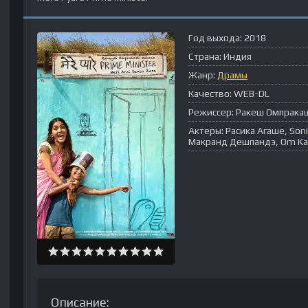
Год выхода:
2018
Страна:
Индия
Жанр:
Драмы
Качество:
WEB-DL
Режиссер:
Ракеш Омпрака
Актеры:
Расика Агаше, Sonia
Макранд Дешпандэ, Om Kan
Описание: