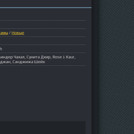
рамы
/
Новые
gh
индер Чахал, Сунита Дхир, Rose J. Kaur,
Саджан, Санджижа Шейх