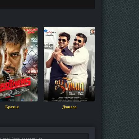
Братья
Джилла
Развод по-индий