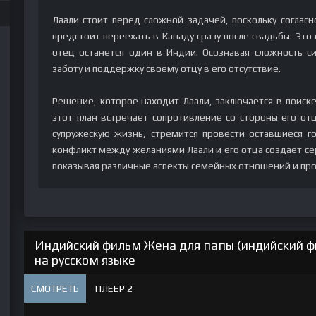
Лаали стоит перед сложной задачей, поскольку согласн
предстоит переехать в Канаду сразу после свадьбы. Это 
отец останется один в Индии. Осознавая сложность с
заботу и поддержку своему отцу в его отсутствие.
Решение, которое находит Лаали, заключается в поиске 
этот план встречает сопротивление со стороны его от
супружескую жизнь, стремится провести оставшиеся г
конфликт между желаниями Лаали и его отца создает се
показывая различные аспекты семейных отношений и про
Индийский фильм Жена для папы (индийский ф
на русском языке
СМОТРЕТЬ
ПЛЕЕР 2