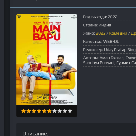
Год выхода:
2022
Страна:
Индия
Жанр:
2022
/
Комедии
/
Д
Качество:
WEB-DL
Режиссер:
Uday Pratap Sin
Актеры:
Аман Бхогал, Сукхв
Sandhya Punyani, Гурмит 
Описание: