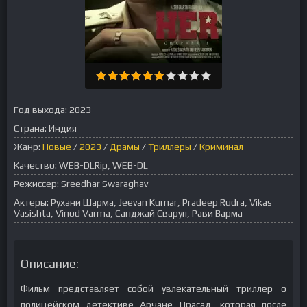
Год выхода:
2023
Страна:
Индия
Жанр:
Новые
/
2023
/
Драмы
/
Триллеры
/
Криминал
Качество:
WEB-DLRip, WEB-DL
Режиссер:
Sreedhar Swaraghav
Актеры:
Рухани Шарма, Jeevan Kumar, Pradeep Rudra, Vikas
Vasishta, Vinod Varma, Санджай Сваруп, Рави Варма
Описание:
Фильм представляет собой увлекательный триллер о
полицейском детективе Арчане Прасад, которая после