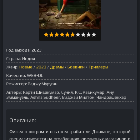
Год выхода:
2023
Страна:
Индия
Жанр:
Новые
/
2023
/
Драмы
/
Боевики
/
Триллеры
Качество:
WEB-DL
Режиссер:
Раджу Муруган
Актеры:
Карти Шивакумар, Сунил, К.С. Равикумар, Ану
Эммануэль, Ashna Sudheer, Виджай Милтон, Чандрашекхар
Описание:
Фильм о хитром и опытном грабителе Джапане, который
специализируется на ограблениях ювелирных магазинов в