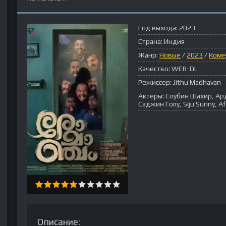
Год выхода:
2023
Страна:
Индия
Жанр:
Новые
/
2023
/
Коме
Качество:
WEB-DL
Режиссер:
Jithu Madhavan
Актеры:
Соубин Шахир, Ар
Саджин Гопу, Siju Sunny, Afz
Описание: