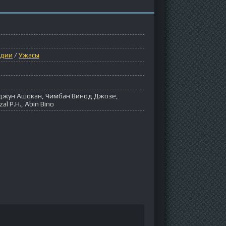
дии
/
Ужасы
джун Ашокан, Чимбан Винод Джозе,
al P.H., Abin Bino