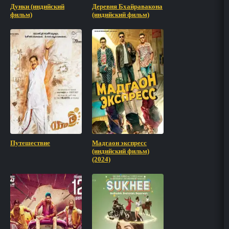
Дунки (индийский
Деревня Бхайравакона
фильм)
(индийский фильм)
Путешествие
Мадгаон экспресс
(индийский фильм)
(2024)