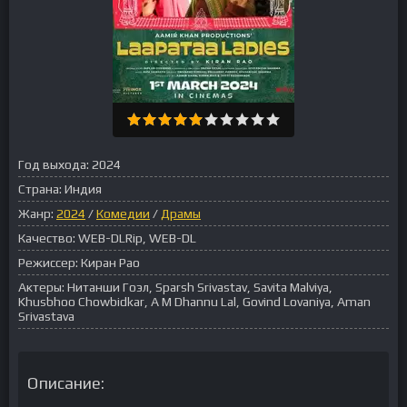
Год выхода:
2024
Страна:
Индия
Жанр:
2024
/
Комедии
/
Драмы
Качество:
WEB-DLRip, WEB-DL
Режиссер:
Киран Рао
Актеры:
Нитанши Гоэл, Sparsh Srivastav, Savita Malviya,
Khusbhoo Chowbidkar, A M Dhannu Lal, Govind Lovaniya, Aman
Srivastava
Описание: