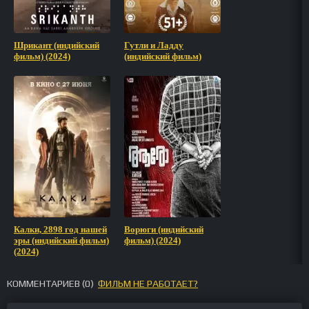
Шрикант (индийский
Гутли и Ладду
фильм) (2024)
(индийский фильм)
Калки, 2898 год нашей
Ворюги (индийский
эры (индийский фильм)
фильм) (2024)
(2024)
КОММЕНТАРИЕВ (
0
)
ФИЛЬМ НЕ РАБОТАЕТ?