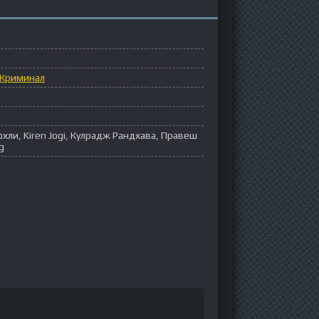
Криминал
охли, Kiren Jogi, Кулрадж Рандхава, Правеш
g