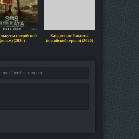
лькутта (индийский
Бандитские бандиты
Мама — это свя
фильм) (2020)
(индийский сериал) (2020)
(индийский фильм) 