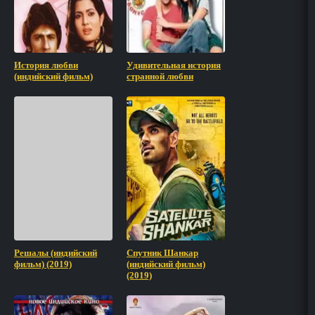
История любви
Удивительная история
(индийский фильм)
странной любви
Решалы (индийский
Спутник Шанкар
фильм) (2019)
(индийский фильм)
(2019)