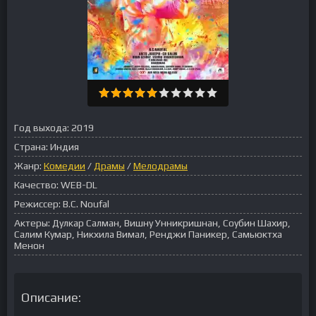
Год выхода:
2019
Страна:
Индия
Жанр:
Комедии
/
Драмы
/
Мелодрамы
Качество:
WEB-DL
Режиссер:
B.C. Noufal
Актеры:
Дулкар Салман, Вишну Унникришнан, Соубин Шахир,
Салим Кумар, Никхила Вимал, Ренджи Паникер, Самьюктха
Менон
Описание: