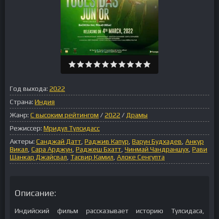
Год выхода:
2022
Страна:
Индия
Жанр:
С высоким рейтингом
/
2022
/
Драмы
Режиссер:
Мридул Тулсидасс
Актеры:
Санджай Датт
,
Раджив Капур
,
Варун Будхадев
,
Анкур
Викал
,
Сара Арджун
,
Раджеш Бхатт
,
Чинмай Чандраншух
,
Рави
Шанкар Джайсвал
,
Тасвир Камил
,
Алоке Сенгупта
Описание:
Индийский фильм рассказывает историю Тулсидаса,