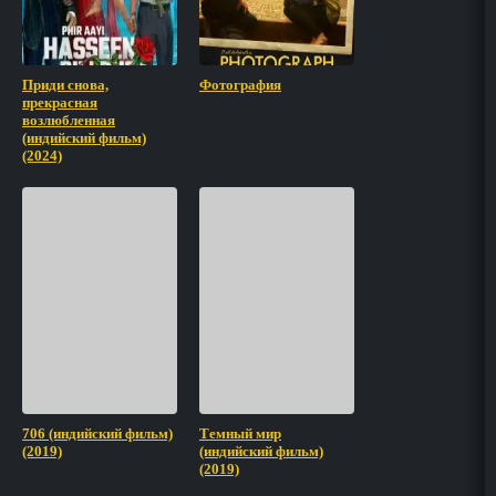
Приди снова,
Фотография
прекрасная
возлюбленная
(индийский фильм)
(2024)
706 (индийский фильм)
Темный мир
(2019)
(индийский фильм)
(2019)