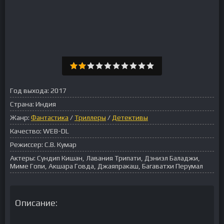
Год выхода:
2017
Страна:
Индия
Жанр:
Фантастика
/
Триллеры
/
Детективы
Качество:
WEB-DL
Режиссер:
С.В. Кумар
Актеры:
Сундип Кишан, Лавания Трипати, Дэниэл Баладжи,
Миме Гопи, Акшара Говда, Джаяпракаш, Багаватхи Перумал
Описание: