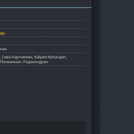
мы
ннан
a, Сива Картикеян, Kalyani Natarajan,
я Понваннан, Раджендран