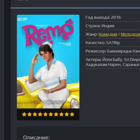
Год выхода:
2016
Страна:
Индия
Жанр:
Комедии
/
Мелодра
Качество:
SATRip
Режиссер:
Баккиярадж Ка
Актеры:
Йоги Бабу, Sri Divy
Аадукалам Нарен, Сарань
Описание: