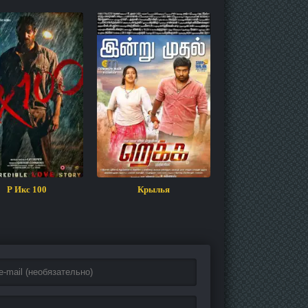
Р Икс 100
Крылья
Всемирно извес
любовник