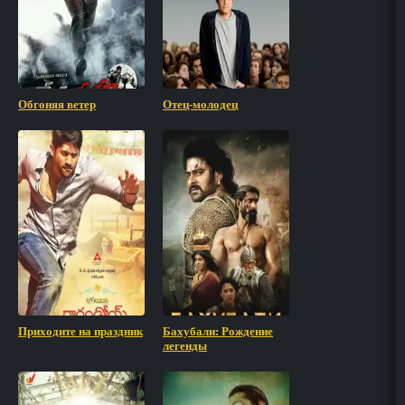
Обгоняя ветер
Отец-молодец
Приходите на праздник
Бахубали: Рождение
легенды