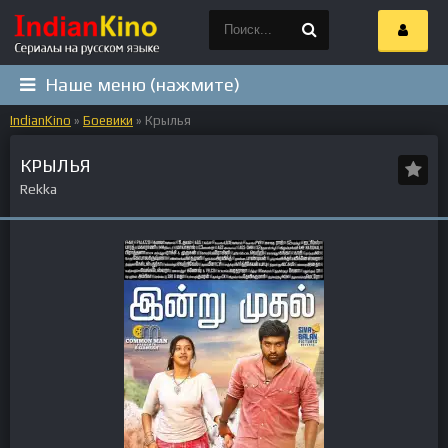
Наше меню (нажмите)
IndianKino
»
Боевики
» Крылья
КРЫЛЬЯ
Rekka