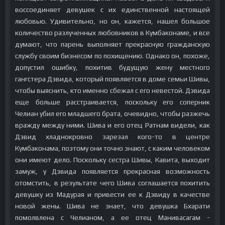
воссоединяет девушек с их единственной настоящей
любовью. Удивительно, но он, кажется, нашел большое
количество разлученных любовников в Кумбаконаме, и все
думают, что парень выполняет прекрасную гражданскую
службу своим бизнесом по похищению. Однако он, похоже,
допустил ошибку, похитив будущую жену местного
гангстера Дэвида, который появляется в доме семьи Шивы,
чтобы выяснить, кто именно сбежал с его невестой. Дэвида
еще больше расстраивается, поскольку его соперник
Челиан убил его младшего брата, очевидно, чтобы разжечь
вражду между ними. Шива и его отец Ратнам видели, как
Дэвид хладнокровно зарезал кого-то в центре
Кумбаконама, поэтому они точно знают, с каким человеком
они имеют дело. Поскольку сестра Шивы, Кавита, выходит
замуж, у Дэвида появляется прекрасная возможность
отомстить, в результате чего Шива соглашается похитить
девушку из Мадурая и привести ее к Дэвиду в качестве
новой жены. Шива не знает, что девушка Бхарати
помолвлена с Челианом, а ее отец Манивасагам -