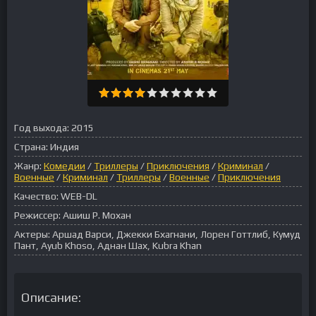
Год выхода:
2015
Страна:
Индия
Жанр:
Комедии
/
Триллеры
/
Приключения
/
Криминал
/
Военные
/
Криминал
/
Триллеры
/
Военные
/
Приключения
Качество:
WEB-DL
Режиссер:
Ашиш Р. Мохан
Актеры:
Аршад Варси, Джекки Бхагнани, Лорен Готтлиб, Кумуд
Пант, Ayub Khoso, Аднан Шах, Kubra Khan
Описание: