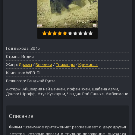
Год выхода:
2015
Страна:
Индия
Жанр:
Драмы
/
Боевики
/
Триллеры
/
Криминал
Качество:
WEB-DL
Режиссер:
Санджай Гупта
Актеры:
Айшвария Рай Баччан, Ирфан Кхан, Шабана Азми,
Джеки Шрофф, Атул Кулкарни, Чандан Рой Саньял, Амбхимани
Описание:
Фильм "Взаимное притяжение" рассказывает о двух друзья
детства, которые попали в трудное положение. Анурадха