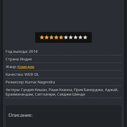
Год выхода:
2014
Страна:
Индия
Жанр:
Комедии
Качество:
WEB-DL
Режиссер:
Kumar Nagendra
Актеры:
Сундип Кишан, Раши Кханна, Прия Банерджи, Аджай,
Брахманандам, Саптхагири, Саяджи Шинде
Описание: