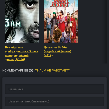
Все мёртвые
Детектив Бобби
пробуждаются в 3 часа
(индийский фильм)
ночи (индийский
(2014)
фильм) (2014)
КОММЕНТАРИЕВ (
0
)
ФИЛЬМ НЕ РАБОТАЕТ?