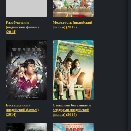
Разоблачение
Молодость (индийский
(индийский фильм)
фильм) (2015)
(2014)
Бессердечный
С нашими безумными
(индийский фильм)
сердцами (индийский
(2014)
фильм) (2014)