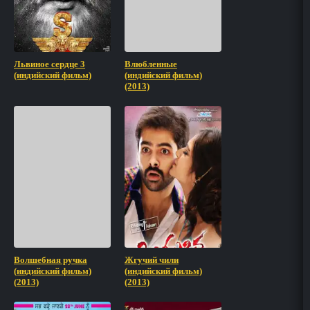
Львиное сердце 3
Влюбленные
(индийский фильм)
(индийский фильм)
(2013)
Волшебная ручка
Жгучий чили
(индийский фильм)
(индийский фильм)
(2013)
(2013)