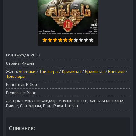
Год выхода:
2013
Страна:
Индия
Жанр:
Боевики
/
Триллеры
/
Криминал
/
Криминал
/
Боевики
/
Триллеры
Качество:
BDRip
Режиссер:
Хари
Актеры:
Сурья Шивакумар, Анушка Шетти, Хансика Мотвани,
Вивек, Сантханам, Рада Рави, Нассар
Описание: