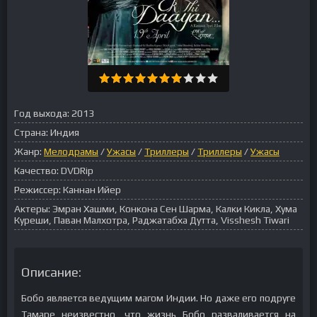
Год выхода:
2013
Страна:
Индия
Жанр:
Мелодрамы
/
Ужасы
/
Триллеры
/
Триллеры
/
Ужасы
Качество:
DVDRip
Режиссер:
Каннан Ийер
Актеры:
Эмран Хашми, Конкона Сен Шарма, Калки Кикла, Хума
Куреши, Паван Малхотра, Раджатабха Дутта, Visshesh Tiwari
Описание:
Бобо является ведущим магом Индии. Но даже его подруге
Тамаре неизвестно, что жизнь Бобо разваливается на