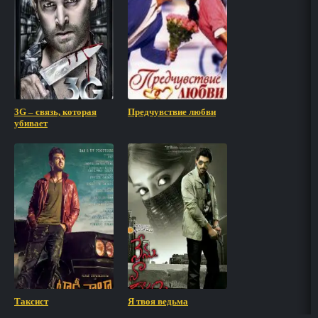
3G – связь, которая
Предчувствие любви
убивает
Таксист
Я твоя ведьма