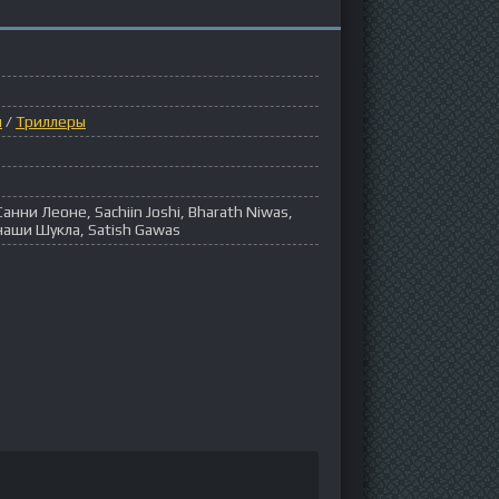
ы
/
Триллеры
нни Леоне, Sachiin Joshi, Bharath Niwas,
аши Шукла, Satish Gawas