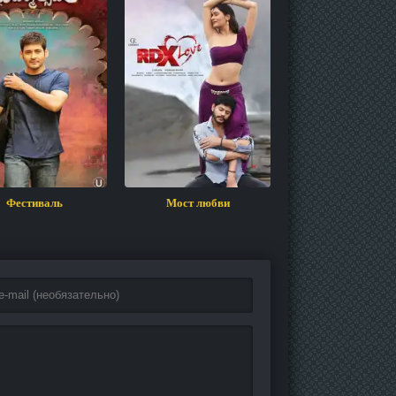
Фестиваль
Мост любви
Сумасшедшая лю