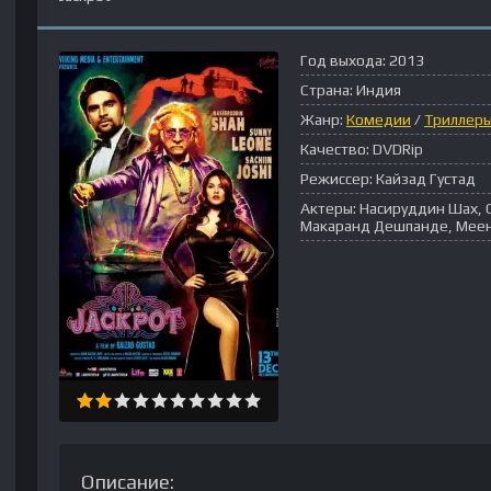
Год выхода:
2013
Страна:
Индия
Жанр:
Комедии
/
Триллер
Качество:
DVDRip
Режиссер:
Кайзад Густад
Актеры:
Насируддин Шах, Са
Макаранд Дешпанде, Меен
Описание: