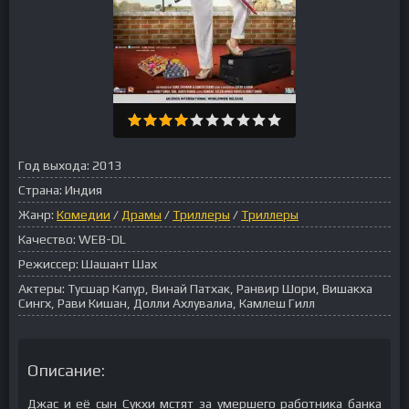
Год выхода:
2013
Страна:
Индия
Жанр:
Комедии
/
Драмы
/
Триллеры
/
Триллеры
Качество:
WEB-DL
Режиссер:
Шашант Шах
Актеры:
Тусшар Капур, Винай Патхак, Ранвир Шори, Вишакха
Сингх, Рави Кишан, Долли Ахлувалиа, Камлеш Гилл
Описание:
Джас и её сын Сукхи мстят за умершего работника банка