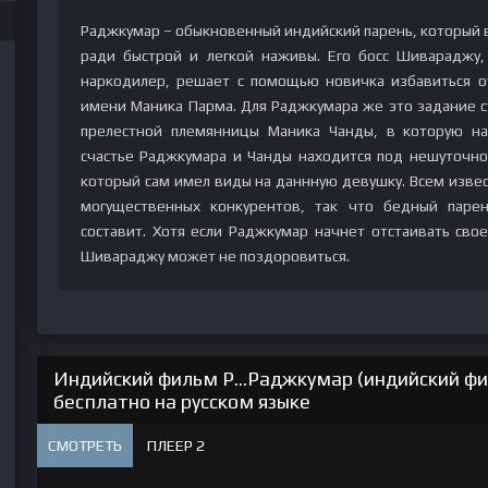
Раджкумар – обыкновенный индийский парень, который в
ради быстрой и легкой наживы. Его босс Шивараджу,
наркодилер, решает с помощью новичка избавиться от
имени Маника Парма. Для Раджкумара же это задание 
прелестной племянницы Маника Чанды, в которую н
счастье Раджкумара и Чанды находится под нешуточно
который сам имел виды на даннную девушку. Всем извес
могущественных конкурентов, так что бедный паре
составит. Хотя если Раджкумар начнет отстаивать сво
Шивараджу может не поздоровиться.
Индийский фильм Р...Раджкумар (индийский фи
бесплатно на русском языке
СМОТРЕТЬ
ПЛЕЕР 2