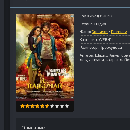
Год выхода:
2013
Страна:
Индия
Жанр:
Боевики
/
Боевики
Качество:
WEB-DL
Режиссер:
Прабхудева
Актеры:
Шахид Капур, Сона
Дев, Ашрани, Бхарат Дабх
Описание: