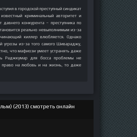
ступил в городской преступный синдикат
 известный криминальный авторитет и
 давнего конкурента – преступника по
становится реально невыполнимым из-за
ачинающий киллер влюбляется. Однако
й угрозы из-за того самого Шивараджу,
тно, что мафиози умеет устранять даже
нь Раджкумар для босса проблемы не
е право на любовь и на жизнь, то даже
льм) (2013) смотреть онлайн