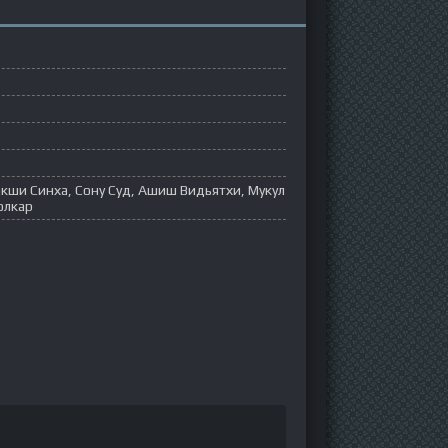
кши Синха, Сону Суд, Ашиш Видьятхи, Мукул
олкар