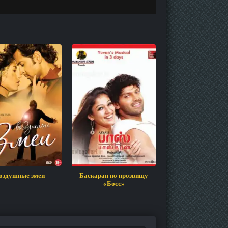
оздушные змеи
Баскаран по прозвищу
Прыжок
«Босс»