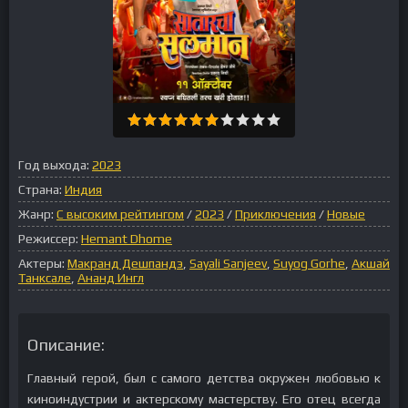
Год выхода:
2023
Страна:
Индия
Жанр:
С высоким рейтингом
/
2023
/
Приключения
/
Новые
Режиссер:
Hemant Dhome
Актеры:
Макранд Дешпандэ
,
Sayali Sanjeev
,
Suyog Gorhe
,
Акшай
Танксале
,
Ананд Ингл
Описание:
Главный герой, был с самого детства окружен любовью к
киноиндустрии и актерскому мастерству. Его отец всегда