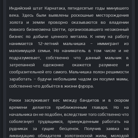
Индийский штат Карнатака, пятидесятые годы минувшего
века. Здесь были выявлены роскошные месторождения
золота и земли проворно оказываются во владении
ловкого бизнесмена Шетти, организовавшего незаконный
бизнес по добыче ценного металла. К нему на работу
нанимается 12-летний мальчишка – иммигрант из
малоимущей семьи. Но наниматель в том числе и не
подразумевает, собственно что данный мальчик в
затрепанной одежонке окажется разумнее и
сообразительней его самого. Мальчишка полон решимости
заработать – будучи небольшим чадом он посулил мамы,
собственно что добьётся в жизни фурора.
Рокки заслуживает вес между бандитов и в скором
времени делается приближенным главаря. Но на
начальника он не подобен, вследствие того собственно что
соболезнует трудящимся, принужденным работать на
рудниках за сущие бесценок. Получив заявка на
ликвидацию обладателя золотоносной жилы, молодой