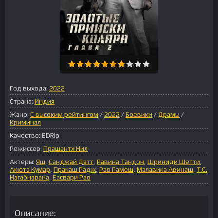
Год выхода:
2022
Страна:
Индия
Жанр:
С высоким рейтингом
/
2022
/
Боевики
/
Драмы
/
Криминал
Качество:
BDRip
Режиссер:
Прашантх Нил
Актеры:
Яш
,
Санджай Датт
,
Равина Тандон
,
Шриниди Шетти
,
Акюта Кумар
,
Пракаш Радж
,
Рао Рамеш
,
Малавика Авинаш
,
Т.С.
Нагабнарана
,
Еасвари Рао
Описание: