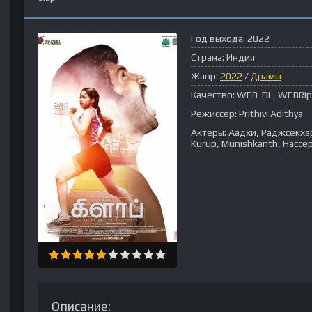
Год выхода:
2022
Страна:
Индия
Жанр:
2022
/
Драмы
Качество:
WEB-DL, WEBRip
Режиссер:
Prithivi Adithya
Актеры:
Аадхи, Раджсекхар
Kurup, Munishkanth, Нассе
Описание: