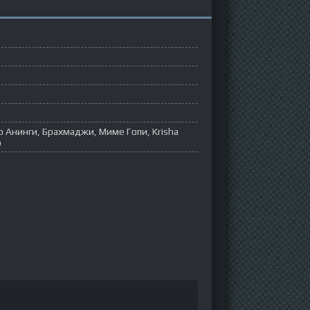
 Анинги, Брахмаджи, Миме Гопи, Krisha
р