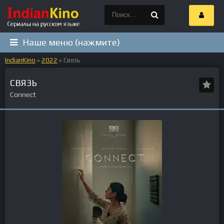
Наше меню (нажмите)
IndianKino
»
2022
» Связь
СВЯЗЬ
Connect