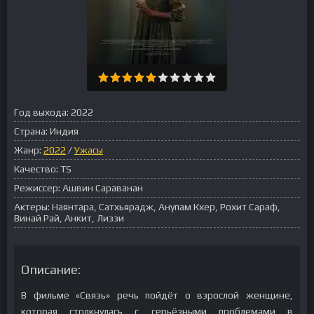
Год выхода:
2022
Страна:
Индия
Жанр:
2022
/
Ужасы
Качество:
TS
Режиссер:
Ашвин Сараванан
Актеры:
Наянтара, Сатхьярадж, Анупам Кхер, Рохит Сараф,
Винай Рай, Анкит, Лиззи
Описание:
В фильме «Связь» речь пойдёт о взрослой женщине,
которая столкнулась с серьёзными проблемами в