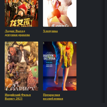
Ладки: Выход
Хлопушка
девушки-дракона
Индийский Фильм
Прекрасная
Варису 2023
возлюбленная