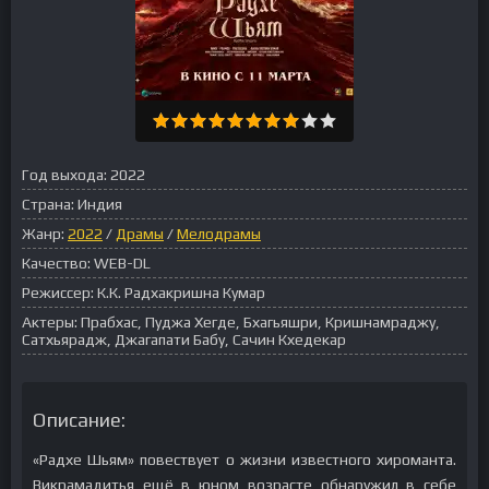
Год выхода:
2022
Страна:
Индия
Жанр:
2022
/
Драмы
/
Мелодрамы
Качество:
WEB-DL
Режиссер:
К.К. Радхакришна Кумар
Актеры:
Прабхас, Пуджа Хегде, Бхагьяшри, Кришнамраджу,
Сатхьярадж, Джагапати Бабу, Сачин Кхедекар
Описание:
«Радхе Шьям» повествует о жизни известного хироманта.
Викрамадитья ещё в юном возрасте обнаружил в себе