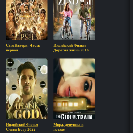
Сын Кавери: Часть
Индийский Фильм
первая
Дорогая жизнь 2016
Индийский Фильм
Мира, девушка в
Слава Богу 2022
поезде