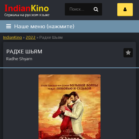
Наше меню (нажмите)
IndianKino
»
2022
» Радхе Шьям
РАДХЕ ШЬЯМ
Radhe Shyam