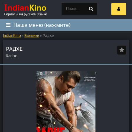
Наше меню (нажмите)
IndianKino
»
Боевики
» Радхе
РАДХЕ
Radhe