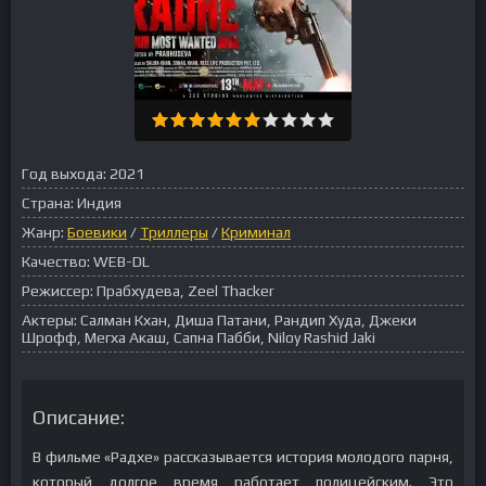
Год выхода:
2021
Страна:
Индия
Жанр:
Боевики
/
Триллеры
/
Криминал
Качество:
WEB-DL
Режиссер:
Прабхудева, Zeel Thacker
Актеры:
Салман Кхан, Диша Патани, Рандип Худа, Джеки
Шрофф, Мегха Акаш, Сапна Пабби, Niloy Rashid Jaki
Описание:
В фильме «Радхе» рассказывается история молодого парня,
который долгое время работает полицейским. Это