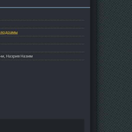
елодрамы
ни, Назрия Назим