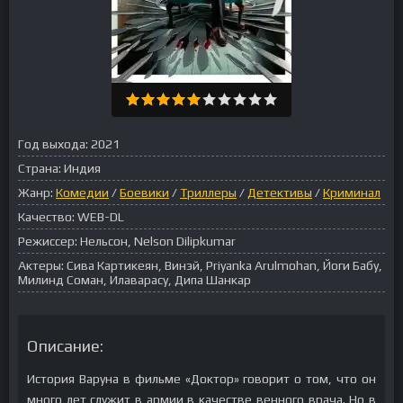
Год выхода:
2021
Страна:
Индия
Жанр:
Комедии
/
Боевики
/
Триллеры
/
Детективы
/
Криминал
Качество:
WEB-DL
Режиссер:
Нельсон, Nelson Dilipkumar
Актеры:
Сива Картикеян, Винэй, Priyanka Arulmohan, Йоги Бабу,
Милинд Соман, Илаварасу, Дипа Шанкар
Описание:
История Варуна в фильме «Доктор» говорит о том, что он
много лет служит в армии в качестве венного врача. Но в