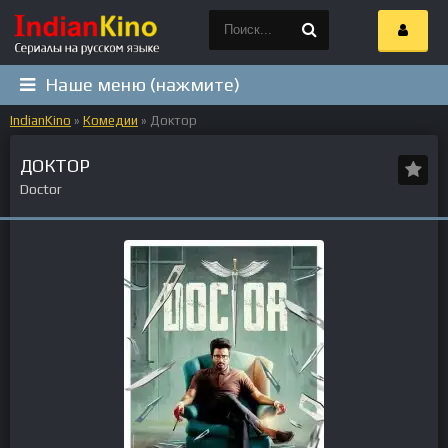
Наше меню (нажмите)
IndianKino
»
Комедии
» Доктор
ДОКТОР
Doctor