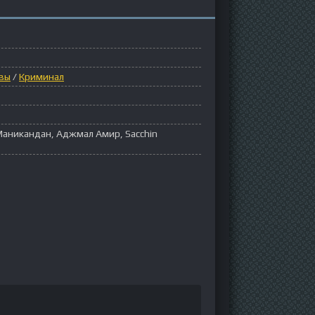
вы
/
Криминал
Маникандан, Аджмал Амир, Sacchin