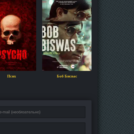
Псих
Боб Бисвас
Зачистка