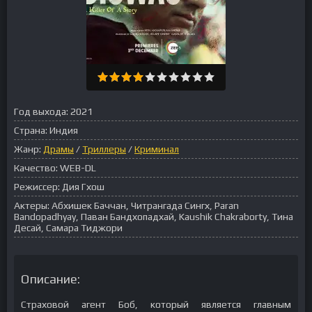
Год выхода:
2021
Страна:
Индия
Жанр:
Драмы
/
Триллеры
/
Криминал
Качество:
WEB-DL
Режиссер:
Дия Гхош
Актеры:
Абхишек Баччан, Читрангада Сингх, Paran
Bandopadhyay, Паван Бандхопадхай, Kaushik Chakraborty, Тина
Десай, Самара Тиджори
Описание:
Страховой агент Боб, который является главным