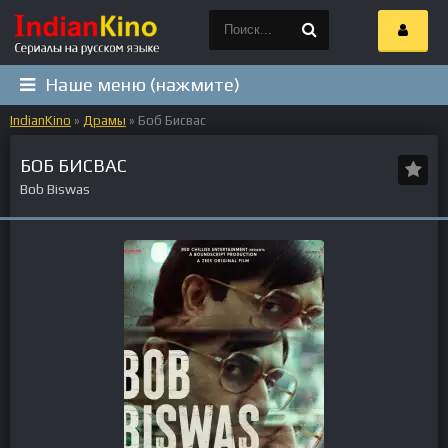
Наше меню (нажмите)
IndianKino
»
Драмы
» Боб Бисвас
БОБ БИСВАС
Bob Biswas