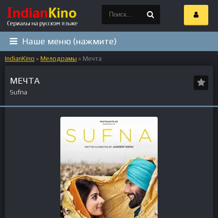
Наше меню (нажмите)
IndianKino
»
Мелодрамы
» Мечта
МЕЧТА
Sufna