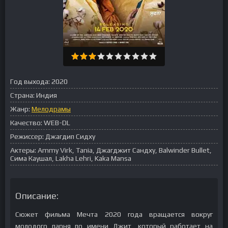
Год выхода:
2020
Страна:
Индия
Жанр:
Мелодрамы
Качество:
WEB-DL
Режиссер:
Джагдип Сидху
Актеры:
Ammy Virk, Tania, Джагджит Сандху, Balwinder Bullet,
Сима Каушал, Lakha Lehri, Kaka Mansa
Описание:
Сюжет фильма Мечта 2020 года вращается вокруг
молодого парня по имени Джит, который работает на