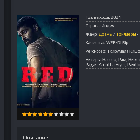
Год выхода:
2021
Страна:
Индия
Жанр:
Драмы
/
Триллеры
/
Качество:
WEB-DLRip
Режиссер:
Тхирумала Киш
Актеры:
Нассер, Рам, Нив
Радж, Amritha Aiyer, Pavith
Описание: