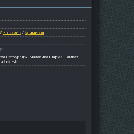
Детективы
/
Криминал
ор
етха Петхурадж, Малавика Шарма, Сампат
ra Lokesh