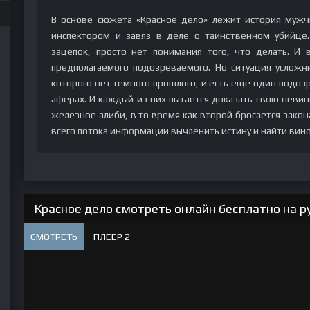
В основе сюжета «Красное дело» лежит история мужч
инспектором и завяз в деле о таинственном убийце.
зацепок, просто нет понимания того, что делать. И
предполагаемого подозреваемого. Но ситуация усложн
которого нет темного прошлого, и есть еще один подоз
аферах. И каждый из них пытается доказать свою невино
железное алиби, в то время как второй бросается закона
всего потока информации вычленить истину и найти вин
Красное дело смотреть онлайн бесплатно на р
СМОТРЕТЬ
ПЛЕЕР 2