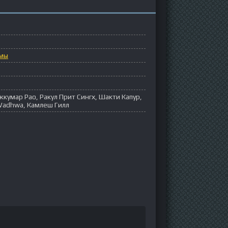
мы
кумар Рао, Ракул Прит Сингх, Шакти Капур,
Wadhwa, Камлеш Гилл