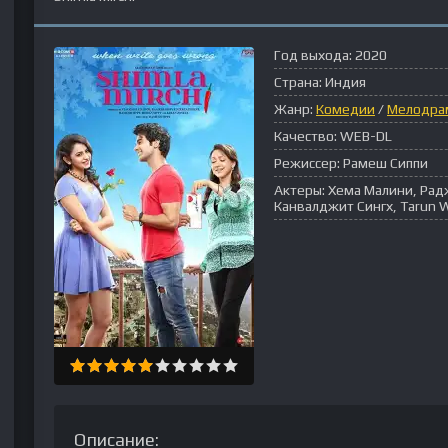
Год выхода:
2020
Страна:
Индия
Жанр:
Комедии
/
Мелодра
Качество:
WEB-DL
Режиссер:
Рамеш Сиппи
Актеры:
Хема Малини, Радж
Канвалджит Сингх, Tarun 
Описание: