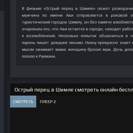
В фильме «Острый перец в Шимле» сюжет разворачив
мужчина по имени Ави отправляется в роковой от
туристический городок Шимлу, он без памяти влюбляетс
очаровала его, что Ави остается в городе, находит рабо
к возлюбленной. Несколько попыток объясниться в ч
парень пишет девушке письмо. Ниану прекрасно знает о
мысли занимает мама: женщину бросил муж. Дочь дела
попало к Рукмани.
Острый перец в Шимле смотреть онлайн беспл
СМОТРЕТЬ
ПЛЕЕР 2