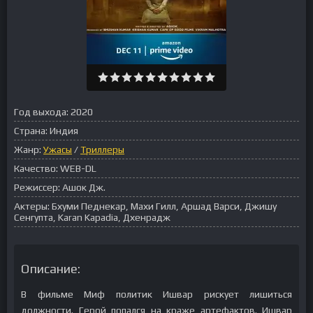
Год выхода:
2020
Страна:
Индия
Жанр:
Ужасы
/
Триллеры
Качество:
WEB-DL
Режиссер:
Ашок Дж.
Актеры:
Бхуми Педнекар, Махи Гилл, Аршад Варси, Джишу
Сенгупта, Karan Kapadia, Дхенрадж
Описание:
В фильме Миф политик Ишвар рискует лишиться
должности. Герой попался на краже артефактов. Ишвар