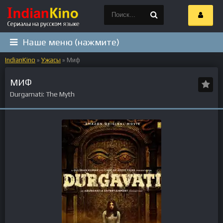
Наше меню (нажмите)
IndianKino
»
Ужасы
» Миф
МИФ
Durgamati: The Myth