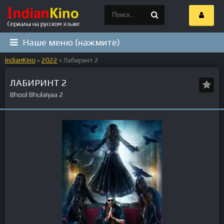
Наше меню (нажмите)
IndianKino
»
2022
» Лабиринт 2
ЛАБИРИНТ 2
Bhool Bhulaiyaa 2