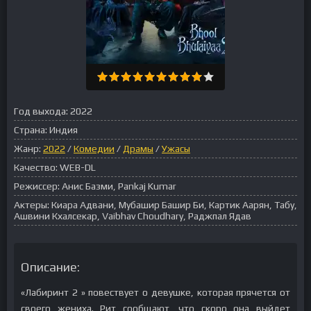
Год выхода:
2022
Страна:
Индия
Жанр:
2022
/
Комедии
/
Драмы
/
Ужасы
Качество:
WEB-DL
Режиссер:
Анис Базми, Pankaj Kumar
Актеры:
Киара Адвани, Мубашир Башир Би, Картик Аарян, Табу,
Ашвини Кхалсекар, Vaibhav Choudhary, Раджпал Ядав
Описание:
«Лабиринт 2 » повествует о девушке, которая прячется от
своего жениха. Рит сообщают, что скоро она выйдет