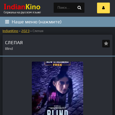
Наше меню (нажмите)
IndianKino
»
2023
» Слепая
СЛЕПАЯ
Blind