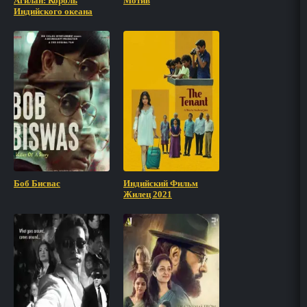
Агилан: Король
Мотив
Индийского океана
Боб Бисвас
Индийский Фильм
Жилец 2021