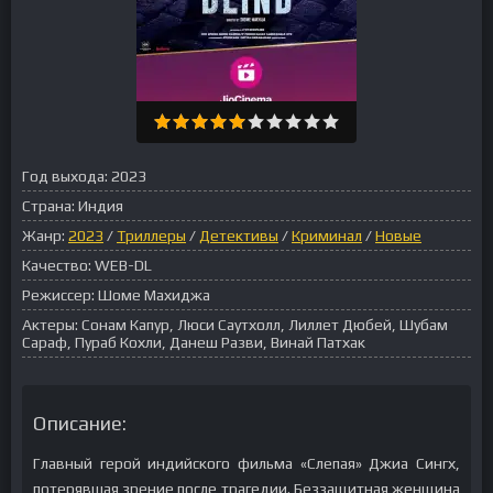
Год выхода:
2023
Страна:
Индия
Жанр:
2023
/
Триллеры
/
Детективы
/
Криминал
/
Новые
Качество:
WEB-DL
Режиссер:
Шоме Махиджа
Актеры:
Сонам Капур, Люси Саутхолл, Лиллет Дюбей, Шубам
Сараф, Пураб Кохли, Данеш Разви, Винай Патхак
Описание:
Главный герой индийского фильма «Слепая» Джиа Сингх,
потерявшая зрение после трагедии. Беззащитная женщина