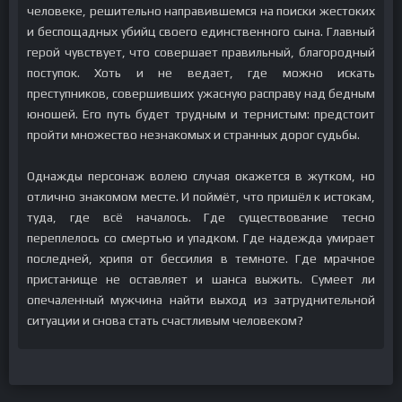
человеке, решительно направившемся на поиски жестоких
и беспощадных убийц своего единственного сына. Главный
герой чувствует, что совершает правильный, благородный
поступок. Хоть и не ведает, где можно искать
преступников, совершивших ужасную расправу над бедным
юношей. Его путь будет трудным и тернистым: предстоит
пройти множество незнакомых и странных дорог судьбы.
Однажды персонаж волею случая окажется в жутком, но
отлично знакомом месте. И поймёт, что пришёл к истокам,
туда, где всё началось. Где существование тесно
переплелось со смертью и упадком. Где надежда умирает
последней, хрипя от бессилия в темноте. Где мрачное
пристанище не оставляет и шанса выжить. Сумеет ли
опечаленный мужчина найти выход из затруднительной
ситуации и снова стать счастливым человеком?