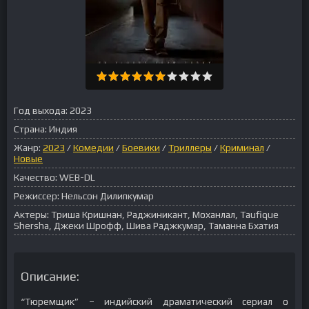
Год выхода:
2023
Страна:
Индия
Жанр:
2023
/
Комедии
/
Боевики
/
Триллеры
/
Криминал
/
Новые
Качество:
WEB-DL
Режиссер:
Нельсон Дилипкумар
Актеры:
Триша Кришнан, Раджиникант, Моханлал, Taufique
Shersha, Джеки Шрофф, Шива Раджкумар, Таманна Бхатия
Описание:
“Тюремщик” – индийский драматический сериал о