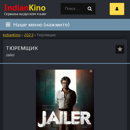
Наше меню (нажмите)
IndianKino
»
2023
» Тюремщик
ТЮРЕМЩИК
Jailer