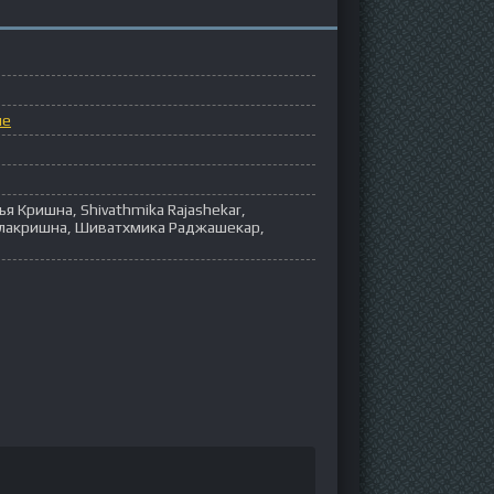
ые
я Кришна, Shivathmika Rajashekar,
лакришна, Шиватхмика Раджашекар,