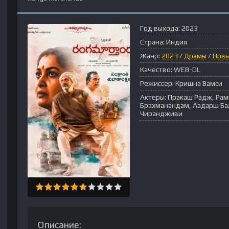
Год выхода:
2023
Страна:
Индия
Жанр:
2023
/
Драмы
/
Нов
Качество:
WEB-DL
Режиссер:
Кришна Вамси
Актеры:
Пракаш Радж, Рамь
Брахманандам, Аадарш Ба
Чирандживи
Описание: