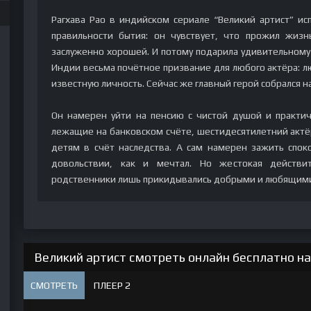
Рагхава Рао в индийском сериале “Великий артист” и
правильности бытия: он чувствует, что прожил жизн
заслуженно хорошей. И потому подарила удивительному ч
Индии весьма почётное призвание для любого актёра: л
известную личность. Сейчас же главный герой собрался на
Он намерен уйти на пенсию с чистой душой и практич
лежащие на банковском счёте, шестидесятилетний акт
детям в счёт наследства. А сам намерен зажить спок
довольствии, как и мечтал. Но жестокая действит
родственники лишь прикидывались добрыми и любящим
Великий артист смотреть онлайн бесплатно на
СМОТРЕТЬ
ПЛЕЕР 2