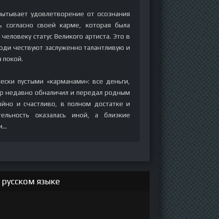
спытывает удовлетворение от осознания
ь согласно своей карме, которая была
еловеку статус Великого артиста. Это в
юди чествуют заслуженно талантливую и
 покой.
ески пустыми «карманами»: все деньги,
ёр недавно обналичил и передал родным
ойно и счастливо, в полном достатке и
ельность оказалась иной, а близкие
и…
 русском языке