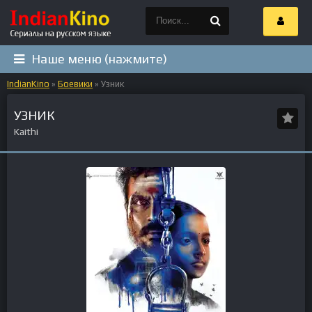
Наше меню (нажмите)
IndianKino
»
Боевики
» Узник
УЗНИК
Kaithi