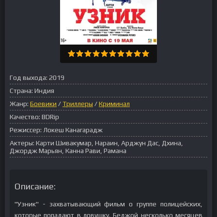
Год выхода:
2019
Страна:
Индия
Жанр:
Боевики
/
Триллеры
/
Криминал
Качество:
BDRip
Режиссер:
Локеш Канагарадж
Актеры:
Карти Шивакумар, Нараин, Арджун Дас, Дхина,
Джордж Марьян, Канна Рави, Рамана
Описание:
"Узник" - захватывающий фильм о группе полицейских,
которые попадают в ловушку. Беджой несколько месяцев