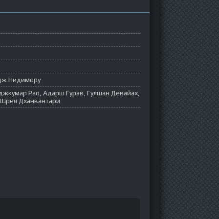
адж Нидимору
джкумар Рао, Адарш Гурав, Гулшан Девайах,
, Шрея Дханвантари