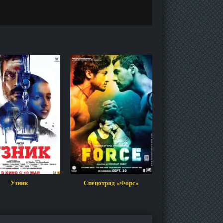
Узник
Спецотряд «Форс»
Сакральные иг