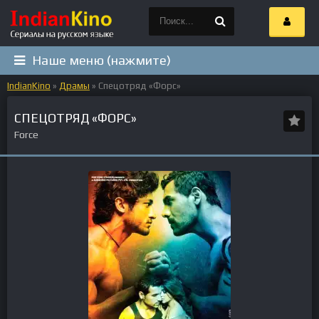
Наше меню (нажмите)
IndianKino
»
Драмы
» Спецотряд «Форс»
СПЕЦОТРЯД «ФОРС»
Force