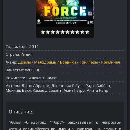
Год выхода:
2011
Страна:
Индия
Жанр:
Драмы
/
Мелодрамы
/
Боевики
/
Триллеры
/
Криминал
Качество:
WEB-DL
Режиссер:
Нишикант Камат
Актеры:
Джон Абрахам, Дженелия Д’Суза, Радж Баббар,
Мохниш Бехл, Камлеш Савант, Амит Гаурр, Анита Нэйр
Описание:
Фильм «Спецотряд “Форс”» рассказывает о непростой
жизни полицейского по имени Яшвардхан. Он служит в