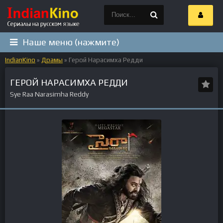
Наше меню (нажмите)
IndianKino
»
Драмы
» Герой Нарасимха Редди
ГЕРОЙ НАРАСИМХА РЕДДИ
Sye Raa Narasimha Reddy