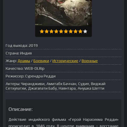
Год выхода:
2019
Страна:
Индия
Жанр:
Драмы
/
Боевики
/
Исторические
/
Военные
Качество:
WEB-DLRip
Режиссер:
Сурендра Редди
Актеры:
Чирандживи, Амитабх Баччан, Судип, Виджай
Сетхупатхи, Джагапати Бабу, Наянтара, Анушка Шетти
Описание:
Действие индийского фильма «Герой Нарасихма Редди»
происходит в 1846 году. В центре внимания – восстание