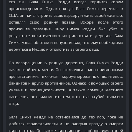
его сын Бала Симха Редди всегда гордился своим
происхождением. Однако, когда Бала Симха переехал в
США, он начал строить свою карьеру и жить своей жизнью,
оставляя свою родину позади. Вскоре после этого
произошла трагедия: Виру Симха Редди был убит в
результате политического интриганства в деревне. Бала
Симха узнал об этом и почувствовал, что ему необходимо
вернуться в Индию и отомстить за своего отца.
По возвращении в родную деревню, Бала Симха Редди
начал свой путь мести. Он столкнулся с многочисленными
препятствиями, включая коррумпированных политиков,
бандитов и других противников. Однако, с помощью своего
умения и проницательности, а также помощи местного
населения, он начал мстить тем, кто стоял за убийством его
отца.
Бала Симха Редди не остановился до тех пор, пока не
добился справедливости и не раскрыл правду о смерти
своего отца. Он также восстановил доброе имя своей