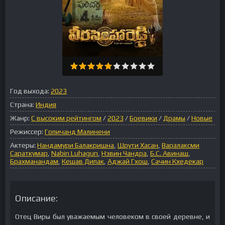
Год выхода:
2023
Страна:
Индия
Жанр:
С высоким рейтингом
/
2023
/
Боевики
/
Драмы
/
Новые
Режиссер:
Гопичанд Малинени
Актеры:
Нандамури Балакришна
,
Шрути Хасан
,
Варалаксми
Сараткумар
,
Nabin Luhagun
,
Нэвин Чандра
,
Б.С. Авинаш
,
Брахманандам
,
Кешав Дипак
,
Аджай Гхош
,
Сачин Кхедекар
Описание:
Отец Виры был уважаемым человеком в своей деревне, и