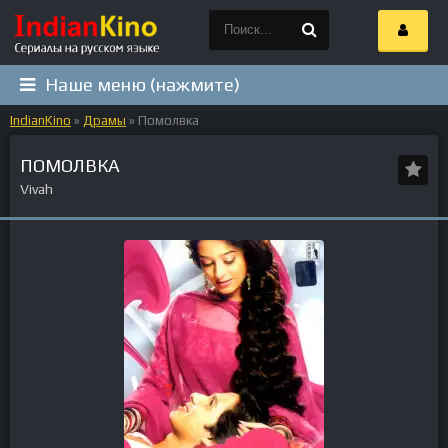
Наше меню (нажмите)
IndianKino
»
Драмы
» Помолвка
ПОМОЛВКА
Vivah