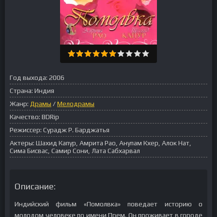
Год выхода:
2006
Страна:
Индия
Жанр:
Драмы
/
Мелодрамы
Качество:
BDRip
Режиссер:
Сурадж Р. Барджатья
Актеры:
Шахид Капур, Амрита Рао, Анупам Кхер, Алок Нат,
Сима Бисвас, Самир Сони, Лата Сабхарвал
Описание:
Индийский фильм «Помолвка» поведает историю о
молодом человеке по имени Прем. Он проживает в городе