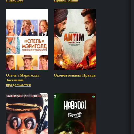
Р Икс 100
Привет, Мини
Отель «Мэриголд».
Окончательная Правда
Заселение
продолжается