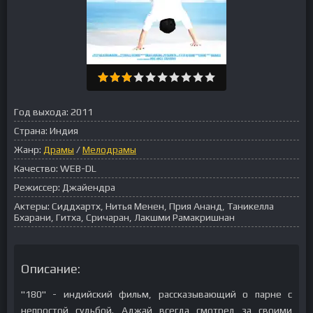
Год выхода:
2011
Страна:
Индия
Жанр:
Драмы
/
Мелодрамы
Качество:
WEB-DL
Режиссер:
Джайендра
Актеры:
Сиддхартх, Нитья Менен, Прия Ананд, Таникелла
Бхарани, Гитха, Сричаран, Лакшми Рамакришнан
Описание:
"180" - индийский фильм, рассказывающий о парне с
непростой судьбой. Аджай всегда смотрел за своими