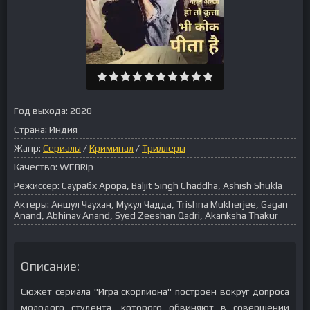
Год выхода:
2020
Страна:
Индия
Жанр:
Сериалы
/
Криминал
/
Триллеры
Качество:
WEBRip
Режиссер:
Саурабх Арора, Baljit Singh Chaddha, Ashish Shukla
Актеры:
Аншул Чаухан, Мукул Чадда, Trishna Mukherjee, Gagan
Anand, Abhinav Anand, Syed Zeeshan Qadri, Akanksha Thakur
Описание:
Сюжет сериала "Игра скорпиона" построен вокруг допроса
молодого студента, которого обвиняют в совершении