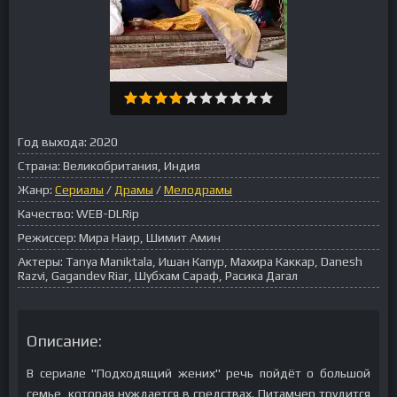
Год выхода:
2020
Страна:
Великобритания, Индия
Жанр:
Сериалы
/
Драмы
/
Мелодрамы
Качество:
WEB-DLRip
Режиссер:
Мира Наир, Шимит Амин
Актеры:
Tanya Maniktala, Ишан Капур, Махира Каккар, Danesh
Razvi, Gagandev Riar, Шубхам Сараф, Расика Дагал
Описание:
В сериале "Подходящий жених" речь пойдёт о большой
семье, которая нуждается в средствах. Питамчер трудится